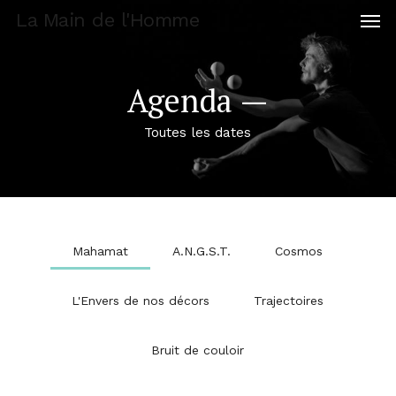
Men
Skip
La Main de l'Homme
to
main
content
Agenda —
Toutes les dates
Mahamat
A.N.G.S.T.
Cosmos
L'Envers de nos décors
Trajectoires
Bruit de couloir