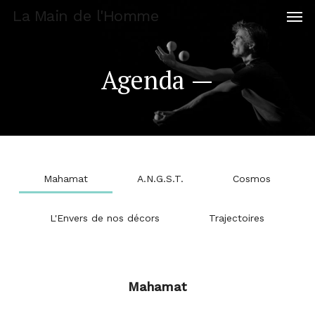
Men
Skip
La Main de l'Homme
to
main
content
Agenda —
Mahamat
A.N.G.S.T.
Cosmos
L'Envers de nos décors
Trajectoires
Mahamat