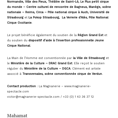
Normandie, Ville des Pieux, Théâtre de Saint-Lô, Le Plus petit cirque
du monde – Centre culturel de rencontre de Bagneux, Manège, scène
nationale – Reims, Circa – Pôle national cirque à Auch, Université de
Strasbourg
et
La Pokop Strasbourg,
La Verrerie d’Alès, Pôle National
Cirque Occitanie
.
Le projet bénéficie également du soutien de la
Région Grand Est
et
du soutien du
dispositif d’aide à l’insertion professionnelle Jeune
Cirque National
.
La Main de l’Homme est conventionnée par
la Ville de Strasbourg
et
le
Ministère de la Culture – DRAC Grand Est
. Elle reçoit le soutien
régulier du
Ministère de la Culture – DGCA
. Clément est artiste
associé à
Transversales, scène conventionnée cirque de Verdun
.
Contact production
: La Magnanerie – www.magnanerie-
spectacle.com
victor@magnanerie-spectacle.com / +33 (0) 1 43 36 37 12
Mahamat