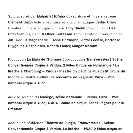
Solo avec et par
Mahamat Fofana
Co-écriture et mise en scène
Clément Dazin
Aide à l’écriture et à la dramaturgie
Cédric Orain
Création lumière et régie lumière
Tony Guérin
Création son
Lisa
Chevalier
Régie son
Mathieu Ferrasson
Administration, production et
diffusion
La Magnanerie –
Anne Herrmann, Victor Leclère, Hortense
Huyghues-Despointes, Debora Laufer, Margot Moroux
Production
La Main de l’Homme
Coproduction
Transversales | Scène
Conventionnée Cirque à Verdun,
2 Pôles Cirque en Normandie / La
Brèche à Cherbourg – Cirque-Théâtre d’Elbeuf
, Le Plus petit cirque du
monde – Centre culturel de rencontre de Bagneux, Circa – Pôle
national cirque à Auch
Avec le soutien
du
Manège, scène nationale – Reims, Circa – Pôle
national cirque à Auch, APACA-Graine de cirque, Fonds Régner pour la
Création
Accueil en résidence
Théâtre de Rungis, Transversales | Scène
Conventionnée Cirque à Verdun, La Brèche – PNAC 2 Pôles cirque en