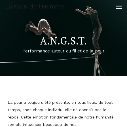
Men
Skip
La Main de l'Homme
to
main
content
A.N.G.S.T.
Performance autour du fil et de la peur
La peur a toujours été présente, en tous lieux, de tout
temps, chez chaque individu, elle ne connaît pas le
repos. Cette émotion fondamentale de notre humanité
semble influencer beaucoup de nos