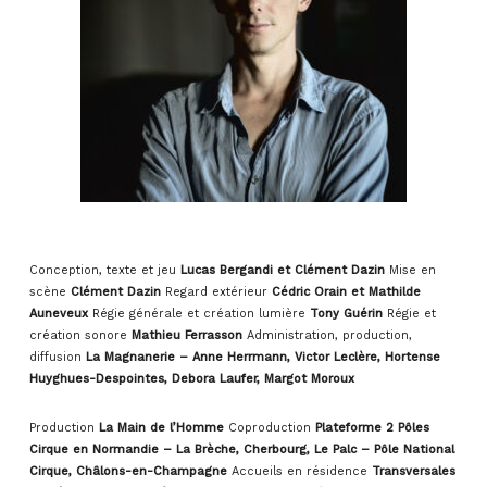
Conception, texte et jeu
Lucas Bergandi
et Clément Dazin
Mise en
scène
Clément Dazin
Regard extérieur
Cédric Orain et Mathilde
Auneveux
Régie générale et création lumière
Tony Guérin
Régie et
création sonore
Mathieu Ferrasson
Administration, production,
diffusion
La Magnanerie – Anne Herrmann, Victor Leclère, Hortense
Huyghues-Despointes, Debora Laufer, Margot Moroux
Production
La Main de l’Homme
Coproduction
Plateforme 2 Pôles
Cirque en Normandie – La Brèche, Cherbourg, Le Palc – Pôle National
Cirque, Châlons-en-Champagne
Accueils en résidence
Transversales