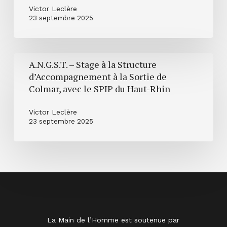
Victor Leclère
la
23 septembre 2025
Manche
et
le
A.N.G.S.T.
Calvados
A.N.G.S.T. – Stage à la Structure
–
d’Accompagnement à la Sortie de
avec
Stage
Colmar, avec le SPIP du Haut-Rhin
La
à
Brèche
la
Victor Leclère
–
23 septembre 2025
Structure
2
d’Accompagnement
Pôles
à
Cirque
la
en
Sortie
Normandie
de
–
Colmar,
Cherbourg-
avec
La Main de l’Homme est soutenue par
en-