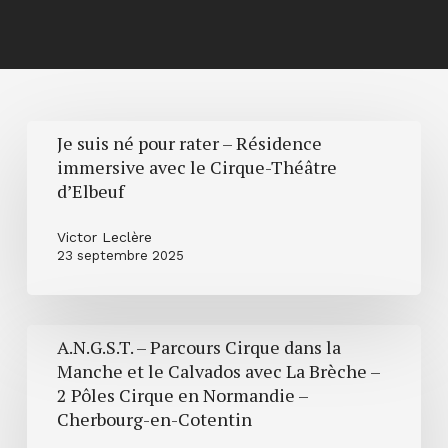
Je
Je suis né pour rater – Résidence
suis
immersive avec le Cirque-Théâtre
né
d’Elbeuf
pour
rater
Victor Leclère
23 septembre 2025
–
Résidence
immersive
A.N.G.S.T.
avec
A.N.G.S.T. – Parcours Cirque dans la
–
le
Manche et le Calvados avec La Brèche –
Parcours
2 Pôles Cirque en Normandie –
Cirque-
Cirque
Cherbourg-en-Cotentin
Théâtre
dans
d’Elbeuf