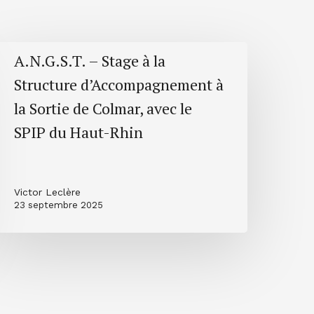
.N.G.S.T.
A.N.G.S.T. – Stage à la
Structure d’Accompagnement à
tage
la Sortie de Colmar, avec le
a
SPIP du Haut-Rhin
tructure
’Accompagnement
Victor Leclère
a
23 septembre 2025
ortie
e
olmar,
vec
e
PIP