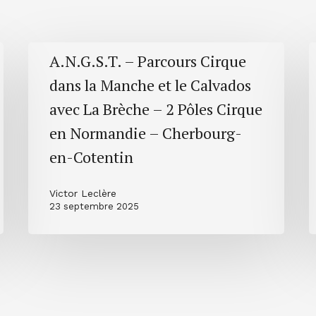
A.N.G.S.T.
A
A.N.G.S.T. – Parcours Cirque
–
–
dans la Manche et le Calvados
Parcours
S
avec La Brèche – 2 Pôles Cirque
Cirque
à
dans
l
en Normandie – Cherbourg-
la
S
en-Cotentin
Manche
d
et
à
Victor Leclère
le
l
23 septembre 2025
Calvados
S
avec
d
La
C
Brèche
a
–
l
2
S