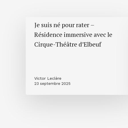
Je
Je suis né pour rater –
suis
Résidence immersive avec le
né
Cirque-Théâtre d’Elbeuf
pour
rater
–
Résidence
immersive
Victor Leclère
avec
23 septembre 2025
le
Cirque-
Théâtre
d’Elbeuf