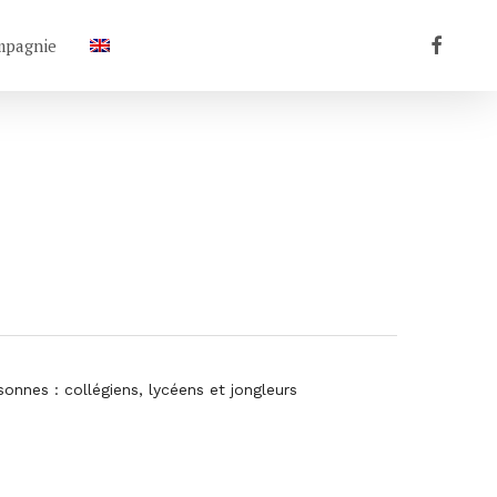
facebook
mpagnie
nnes : collégiens, lycéens et jongleurs