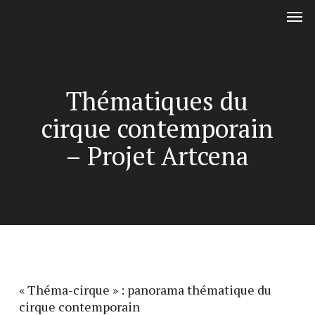
Men
Skip
La Main de l'Homme
to
main
content
Thématiques du
cirque contemporain
– Projet Artcena
« Théma-cirque » : panorama thématique du
cirque contemporain